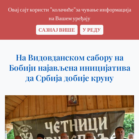
Овај сајт користи "колачиће"за чување информација
на Вашем уређају
САЗНАЈ ВИШЕ
У РЕДУ
На Видовданском сабору на
Бобији најављена иницијатива
да Србија добије круну