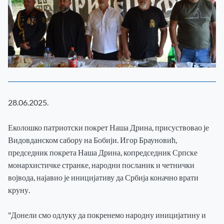
28.06.2025.
Еколошко патриотски покрет Наша Дрина, присуствовао је
Видовданском сабору на Бобији. Игор Брауновић,
председник покрета Наша Дрина, копредседник Српске
монархистичке странке, народни посланик и четнички
војвода, најавио је иницијативу да Србија коначно врати
круну.
"Донели смо одлуку да покренемо народну иницијатину и