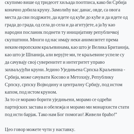
скупимо више од тридесет хиљада поотписа, како би Србија
коначно добила круну. Замолићу вас данас, овде, са овога
места да сви подржите, да идете од куће до куће и да идете од
града до града, од села до села и да агитујете, а ја ћу као
народни посланик поднети ту иницијативу републичкој
скупштини. Многи од нас имају неки анимозитет према
неким европским краљевинама, као што је Велика Британија,
као што је Шпанија, али верујте ми, те краљевине успеле су
да сачувају свој суверенитет и интегритет управо
захваљујући круни. Једино Уједињена Српска Краљевина -
Србија, може сачувати Косово и Метохију, Републику
Српску, српску Војводину и централну Србију, под истом
капом, под истом круном.
За то се морамо борити уједињени, морамо се одрећи
партијских застава и обележја и морамо ми монархисти стати
под исти барјак. Тако нам Бог помогао! Живели браћо!"
Цео говор можете чути у наставку.
ПОЧЕТНА