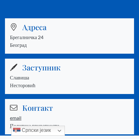
Адреса
Брегалничка 24
Београд
Заступник
Славиша
Несторовић
Контакт
email
Политика приватности
Српски језик