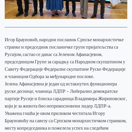
Игор Брауновић, народни посланик Српске монархистичке
странке и председник посланичке групе пријатељства са
Русијом, састао се данас са Јеленом Афанасјевом,
председницом Групе за сарадњу са Народном скупштином у
Савету Федерације Федералне скупштине Руске Федерације
и чланицом Одбора за међународне послове.
Јелена Афанасјевна је један од истакнутих функционера
руске деснице, чланица ЛДПР – Либерално демократске
партије Русије и блиска сарадница Владимира Жириновског,
ПОЧЕТНА
који је за живота био неприкосновени лидер ЛДПР-а.
Уважена гошћа је овом приликом честитала Игору
Брауновићу на савезу са Српском монархистичком странком,
месту копредседника и пожелела успех на следећим
ВЕСТИ