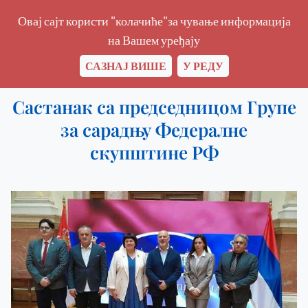
Овај сајт користи "колачиће"за чување информација
на Вашем уређају
САЗНАЈ ВИШЕ
У РЕДУ
Састанак са председницом Групе
за сарадњу Федералне
скупштине РФ